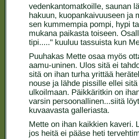
vedenkantomatkoille, saunan lä
hakuun, kuopankaivuuseen ja 
sen kummempia pompi, hypi tai
mukana paikasta toiseen. Osallis
tipi....." kuuluu tassuista kun Me
Puuhakas Mette osaa myös ottaa
aamu-uninen. Ulos sitä ei tahd
sitä on ihan turha yrittää herä
nouse ja lähde pissille ellei sit
ulkoilmaan. Päikkäritkin on ihan
varsin persoonallinen...siitä l
kuvaavasta galleriasta.
Mette on ihan kaikkien kaveri. 
jos heitä ei pääse heti tervehtim