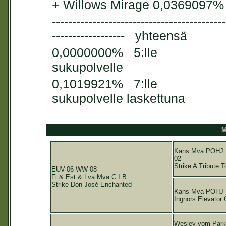
+ Willows Mirage 0,0369097%
-------------------------------------------
------------------
yhteensä
0,0000000% 5:lle
sukupolvelle
0,1019921%
7:lle
sukupolvelle laskettuna
M
Kans Mva POHJ 
02
Strike A Tribute T
EUV-06 WW-08
Fi & Est & Lva Mva C.I.B
Strike Don José Enchanted
Kans Mva POHJ
Ingnors Elevator 
Wesley vom Park