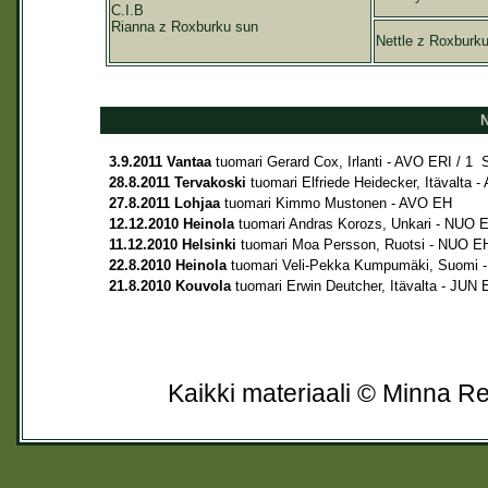
C.I.B
Rianna z Roxburku sun
Nettle z Roxburk
N
3.9.2011 Vantaa
tuomari Gerard Cox, Irlanti - AVO ERI /
28.8.2011 Tervakoski
tuomari Elfriede Heidecker, Itäval
27.8.2011 Lohjaa
tuomari Kimmo Mustonen - AVO EH
12.12.2010 Heinola
tuomari Andras Korozs, Unkari - NUO 
11.12.2010 Helsinki
tuomari Moa Persson, Ruotsi - NUO E
22.8.2010 Heinola
tuomari Veli-Pekka Kumpumäki, Suomi
21.8.2010 Kouvola
tuomari Erwin Deutcher, Itävalta - J
Kaikki materiaali © Minna Re