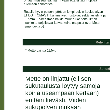
omaan massuunsa. Harmi vaan että siitäkin tuppaa
tulemaan sanomista...
Ruualle hyvin person tyttösen lempiruokiin kuuluu aivan
EHDOTTOMASTI kanansiivet, rustoluut sekä jauheliha ja
....hmm....oikeastaan kaikki muut ruuat paitsi ilman
lisukkeita tarjoiltavat kuivat koirannappulat ovat Meten
lempiruokia :-)
Meten te
* Mette painaa 11,5kg
Sukusii
Mette on linjattu (eli sen
sukutaulusta löytyy samoja
koiria useampaan kertaan)
erittäin lievästi. Viiden
sukupolven mukaan