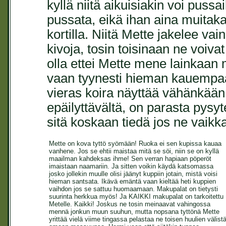
kyllä niitä aikuisiakin voi pussa
pussata, eikä ihan aina muitaka
kortilla. Niitä Mette jakelee vain 
kivoja, tosin toisinaan ne voiva
olla ettei Mette mene lainkaan
vaan tyynesti hieman kauempaa.
vieras koira näyttää vähänkään 
epäilyttävältä, on parasta pysy
sitä koskaan tiedä jos ne vaikk
Mette on kova tyttö syömään! Ruoka ei sen kupissa kauaa
vanhene. Jos se ehtii maistaa mitä se söi, niin se on kyllä
maailman kahdeksas ihme! Sen verran hapiaan pöperöt
imaistaan naamariin. Ja sitten voikin käydä katsomassa
josko jollekin muulle olisi jäänyt kuppiin jotain, mistä voisi
hieman santsata. Ikävä emäntä vaan kieltää heti kuppien
vaihdon jos se sattuu huomaamaan. Makupalat on tietysti
suurinta herkkua myös! Ja KAIKKI makupalat on tarkoitettu
Metelle. Kaikki! Joskus ne tosin meinaavat vahingossa
mennä jonkun muun suuhun, mutta nopsana tyttönä Mette
yrittää vielä viime tingassa pelastaa ne toisen huulien välist