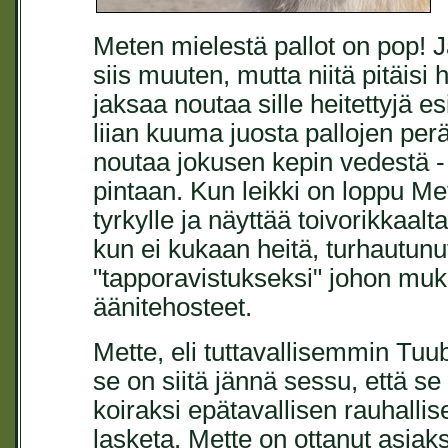
Meten mielestä pallot on pop! Ja
siis muuten, mutta niitä pitäisi 
jaksaa noutaa sille heitettyjä e
liian kuuma juosta pallojen per
noutaa jokusen kepin vedestä - 
pintaan. Kun leikki on loppu Met
tyrkylle ja näyttää toivorikkaalta
kun ei kukaan heitä, turhautunu
"tapporavistukseksi" johon muk
äänitehosteet.
Mette, eli tuttavallisemmin Tuu
se on siitä jännä sessu, että se
koiraksi epätavallisen rauhallises
lasketa. Mette on ottanut asiak