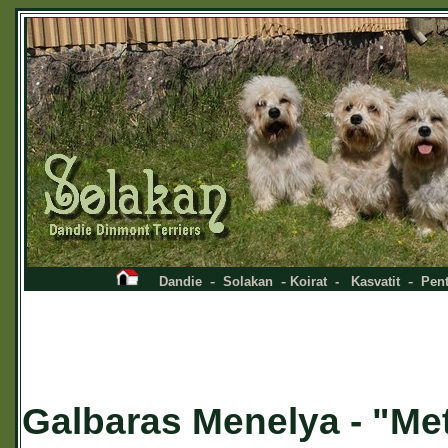
-
-
-
Dandie
Solakan
Koirat
-
Kasvatit
Pent
Galbaras Menelya - "Me