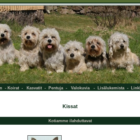
-
-
-
-
-
n
Koirat
-
Kasvatit
Pentuja
Valokuvia
Lisälukemista
Link
Kissat
Kotiamme ilahduttavat