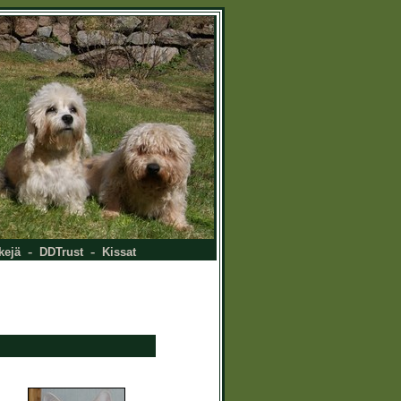
-
-
kejä
DDTrust
Kissat