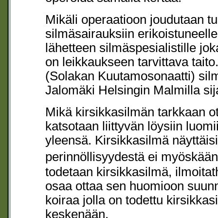
Mikäli operaatioon joudutaan t
silmäsairauksiin erikoistuneelle
lähetteen silmäspesialistille jo
on leikkaukseen tarvittava tait
(Solakan Kuutamosonaatti) silm
Jalomäki Helsingin Malmilla si
Mikä kirsikkasilmän tarkkaan ot
katsotaan liittyvän löysiin luom
yleensä. Kirsikkasilmä näyttäis
perinnöllisyydestä ei myöskään
todetaan kirsikkasilmä, ilmoitat
osaa ottaa sen huomioon suunni
koiraa jolla on todettu kirsikkas
keskenään.