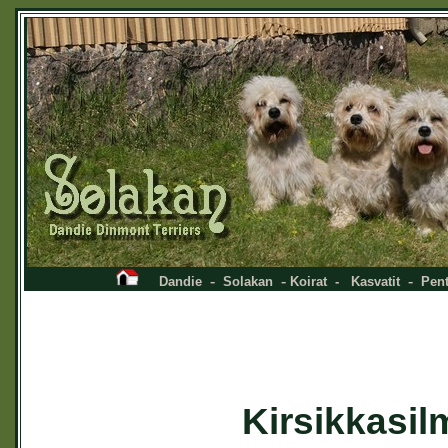
-
-
-
Dandie
Solakan
Koirat
-
Kasvatit
Pent
Kirsikkasilmä el