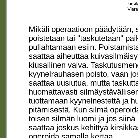
kirsi
Viere
Mikäli operaatioon päädytään,
poistetaan tai "taskutetaan" pai
pullahtamaan esiin. Poistamista
saattaa aiheuttaa kuivasilmäisyy
kiusallinen vaiva. Taskutusmen
kyynelrauhasen poisto, vaan jos
saattaa uusiutua, mutta taskutt
huomattavasti silmäystävällise
tuottamaan kyynelnestettä ja 
pitämisestä. Kun silmä operoid
toisen silmän luomi ja jos siinä
saattaa joskus kehittyä kirsikk
operoida samalla kertaa.