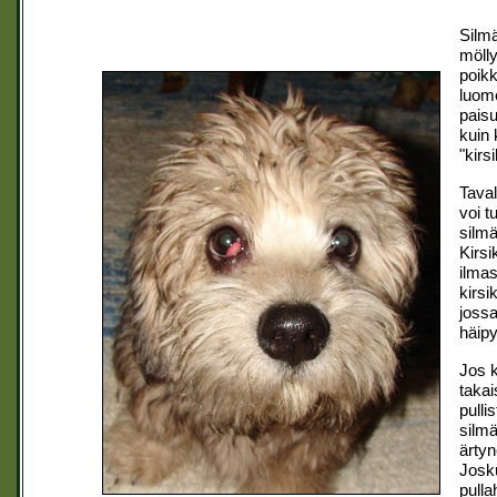
Silmä
mölly
poikk
luome
paisu
kuin 
"kirs
Taval
voi t
silmä
Kirsi
ilmas
kirsi
jossa
häipy
Jos k
takai
pulli
silmä
ärtyn
Josku
pulla