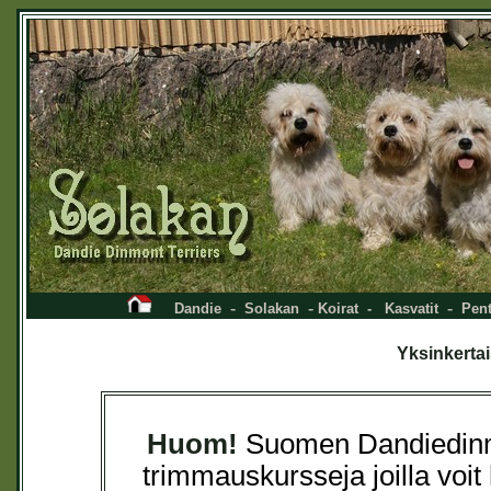
-
-
-
Dandie
Solakan
Koirat
-
Kasvatit
Pent
Yksinkerta
Huom!
Suomen Dandiedinmon
trimmauskursseja joilla voit 