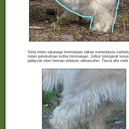
Siinä miten takaraaja trimmataan näkee monenlaista vaihtelu
miten polvikulman kohta trimmataan. Jotkut tykkäävät korost
päätyvät siten hieman erilaisiin ratkaisuihin. Tässä alla vielä