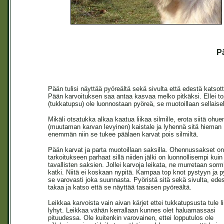
P
Pään tulisi näyttää pyöreältä sekä sivulta että edestä katsot
Pään karvoituksen saa antaa kasvaa melko pitkäksi. Ellei to
(tukkatupsu) ole luonnostaan pyöreä, se muotoillaan sellaise
Mikäli otsatukka alkaa kaatua liikaa silmille, erota siitä ohue
(muutaman karvan levyinen) kaistale ja lyhennä sitä hieman
enemmän niin se tukee päälaen karvat pois silmiltä.
Pään karvat ja parta muotoillaan saksilla. Ohennussakset o
tarkoitukseen parhaat sillä niiden jälki on luonnollisempi kuin
tavallisten saksien. Jollei karvoja leikata, ne murretaan sorm
katki. Niitä ei koskaan nypitä. Kampaa top knot pystyyn ja p
se varovasti joka suunnasta. Pyöristä sitä sekä sivulta, edes
takaa ja katso että se näyttää tasaisen pyöreältä.
Leikkaa karvoista vain aivan kärjet ettei tukkatupsusta tule li
lyhyt. Leikkaa vähän kerrallaan kunnes olet haluamassasi
pituudessa. Ole kuitenkin varovainen, ettei lopputulos ole