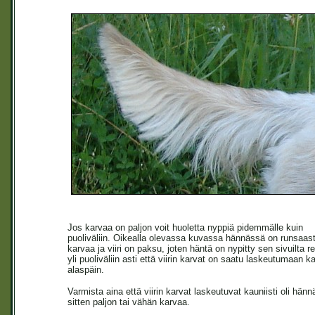
Jos karvaa on paljon voit huoletta nyppiä pidemmälle kuin
puoliväliin. Oikealla olevassa kuvassa hännässä on runsaast
karvaa ja viiri on paksu, joten häntä on nypitty sen sivuilta rei
yli puoliväliin asti että viirin karvat on saatu laskeutumaan ka
alaspäin.
Varmista aina että viirin karvat laskeutuvat kauniisti oli hän
sitten paljon tai vähän karvaa.