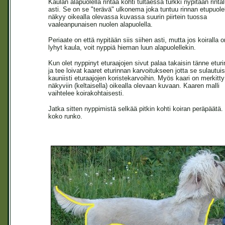
Kaulan alapuolella rintaa kohti tultaessa turkki nypitään rint
asti. Se on se "terävä" ulkonema joka tuntuu rinnan etupuolel
näkyy oikealla olevassa kuvassa suurin piirtein tuossa
vaaleanpunaisen nuolen alapuolella.
Periaate on että nypitään siis siihen asti, mutta jos koiralla 
lyhyt kaula, voit nyppiä hieman luun alapuolellekin.
Kun olet nyppinyt eturaajojen sivut palaa takaisin tänne etur
ja tee loivat kaaret eturinnan karvoitukseen jotta se sulautuis
kauniisti eturaajojen koristekarvoihin. Myös kaari on merkitty
näkyviin (keltaisella) oikealla olevaan kuvaan. Kaaren malli
vaihtelee koirakohtaisesti.
Jatka sitten nyppimistä selkää pitkin kohti koiran peräpäätä.
koko runko.