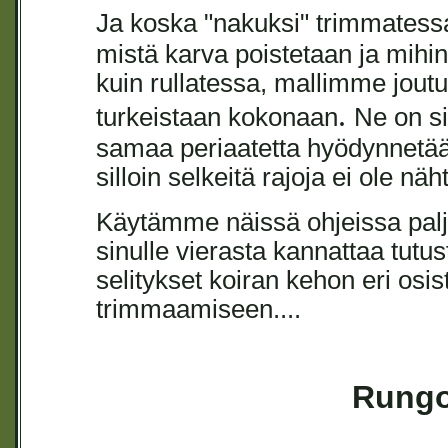
Ja koska "nakuksi" trimmatessa e
mistä karva poistetaan ja mihi
kuin rullatessa, mallimme joutu
.
turkeistaan kokonaan
Ne on si
samaa periaatetta hyödynnetään
silloin selkeitä rajoja ei ole nä
Käytämme näissä ohjeissa palj
sinulle vierasta kannattaa tutus
selitykset koiran kehon eri osis
trimmaamiseen....
Rungo