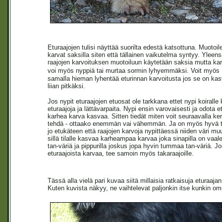
Eturaajojen tulisi näyttää suorilta edestä katsottuna. Muotoil
karvat saksilla siten että tällainen vaikutelma syntyy. Yleen
raajojen karvoituksen muotoiluun käytetään saksia mutta ka
voi myös nyppiä tai murtaa sormin lyhyemmäksi.
Voit myös
samalla hieman lyhentää eturinnan karvoitusta jos se on ka
liian pitkäksi.
Jos nypit eturaajojen etuosat ole tarkkana ettet nypi koiralle 
eturaajoja ja lättävarpaita. Nypi ensin varovaisesti ja odota e
karhea karva kasvaa. Sitten tiedät miten voit seuraavalla ker
tehdä - ottaako enemmän vai vähemmän. Ja on myös hyvä t
jo etukäteen että raajojen karvoja nypittäessä niiden väri mu
sillä tilalle kasvaa karheampaa karvaa joka sinapilla on vaal
tan-väriä ja pippurilla joskus jopa hyvin tummaa tan-väriä. Jo
eturaajoista karvaa, tee samoin myös takaraajoille.
Tässä alla vielä pari kuvaa siitä millaisia ratkaisuja eturaaj
Kuten kuvista näkyy, ne vaihtelevat paljonkin itse kunkin 