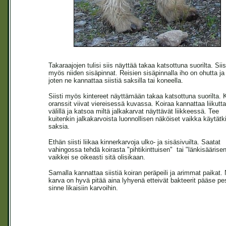
Takaraajojen tulisi siis näyttää takaa katsottuna suorilta. Siist
myös niiden sisäpinnat. Reisien sisäpinnalla iho on ohutta ja
joten ne kannattaa siistiä saksilla tai koneella.
Siisti myös kintereet näyttämään takaa katsottuna suorilta. 
oranssit viivat viereisessä kuvassa. Koiraa kannattaa liikutt
välillä ja katsoa miltä jalkakarvat näyttävät liikkeessä. Tee
kuitenkin jalkakarvoista luonnollisen näköiset vaikka käytätk
saksia.
Ethän siisti liikaa kinnerkarvoja ulko- ja sisäsivuilta. Saatat
vahingossa tehdä koirasta "pihtikinttuisen" tai "länkisäärise
vaikkei se oikeasti sitä olisikaan.
Samalla kannattaa siistiä koiran peräpeili ja arimmat paikat. 
karva on hyvä pitää aina lyhyenä etteivät bakteerit pääse p
sinne likaisiin karvoihin.