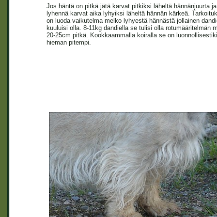
Jos häntä on pitkä jätä karvat pitkiksi läheltä hännänjuurta ja
lyhennä karvat aika lyhyiksi läheltä hännän kärkeä. Tarkoitu
on luoda vaikutelma melko lyhyestä hännästä jollainen dandi
kuuluisi olla. 8-11kg dandiella se tulisi olla rotumääritelmän
20-25cm pitkä. Kookkaammalla koiralla se on luonnollisestik
hieman pitempi.