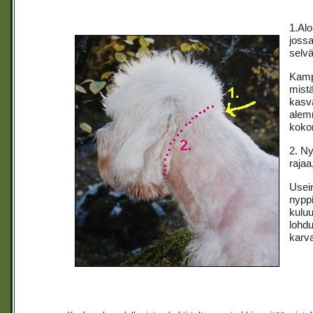
1.Alo
jossa
selvä
Kampa
mistä
kasva
alemm
koko
2. Ny
rajaa
Usei
nyppi
kuluu
lohdu
karva