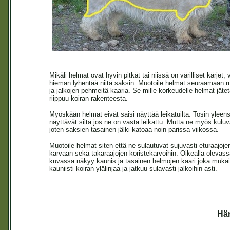
Mikäli helmat ovat hyvin pitkät tai niissä on värilliset kärjet, v
hieman lyhentää niitä saksin. Muotoile helmat seuraamaan 
ja jalkojen pehmeitä kaaria. Se mille korkeudelle helmat jäte
riippuu koiran rakenteesta.
Myöskään helmat eivät saisi näyttää leikatuilta. Tosin yleen
näyttävät siltä jos ne on vasta leikattu. Mutta ne myös kuluv
joten saksien tasainen jälki katoaa noin parissa viikossa.
Muotoile helmat siten että ne sulautuvat sujuvasti eturaajoje
karvaan sekä takaraajojen koristekarvoihin. Oikealla olevas
kuvassa näkyy kaunis ja tasainen helmojen kaari joka mukai
kauniisti koiran ylälinjaa ja jatkuu sulavasti jalkoihin asti.
Hä