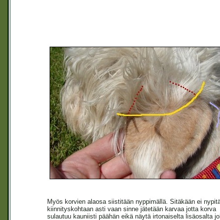
Myös korvien alaosa siistitään nyppimällä. Sitäkään ei nypit
kiinnityskohtaan asti vaan sinne jätetään karvaa jotta korva
sulautuu kauniisti päähän eikä näytä irtonaiselta lisäosalta jo