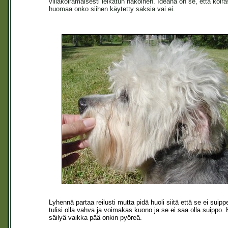
villakoiramaisesti leikatun näköinen. Ideana on se, että koira
huomaa onko siihen käytetty saksia vai ei.
Lyhennä partaa reilusti mutta pidä huoli siitä että se ei s
tulisi olla vahva ja voimakas kuono ja se ei saa olla suippo
säilyä vaikka pää onkin pyöreä.