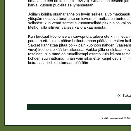
otsaharjanteen (keltainen pisteviiva). Otsaharjanteeseen jäte
karva, kuonon puolelta se lyhennetään.
Joillain koirilla otsaharjanne on hyvin selkeä ja voimakkaasti
ylöspäin nouseva toisilla se on loivempi, mutta sen tuntee sil
selkeästi kun vetää sormella kuononselkää pitkin aina kalloo
Melko lailla silmien välissä kallo alkaa nousta.
Kun leikkaat kuononselän karvoja ota tuleva ote kiinni leuan 
parrasta ettei koira pääse heilauttamaan päätään kesken kai
Sakset kannattaa pitää poikkipäin kuonoon nähden (vaalean
viiva) kuononselkää leikattaessa. Vaikka jälki ei olekaan kov
tasainen, niin tämä on turvallisempi asento kuin leikata terät
kohden suunnattuina....ihan vain siksi ettei kärjet osu silmiin
koira pääsee liikauttamaan päätään.
<< Takai
Kaikki materiaali © 