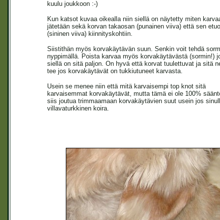
kuulu joukkoon :-)
Kun katsot kuvaa oikealla niin siellä on näytetty miten karva
jätetään sekä korvan takaosan (punainen viiva) että sen etu
(sininen viiva) kiinnityskohtiin.
Siistithän myös korvakäytävän suun. Senkin voit tehdä sorm
nyppimällä. Poista karvaa myös korvakäytävästä (sormin!) j
siellä on sitä paljon. On hyvä että korvat tuulettuvat ja sitä n
tee jos korvakäytävät on tukkiutuneet karvasta.
Usein se menee niin että mitä karvaisempi top knot sitä
karvaisemmat korvakäytävät, mutta tämä ei ole 100% sääntö
siis joutua trimmaamaan korvakäytävien suut usein jos sinul
villavaturkkinen koira.