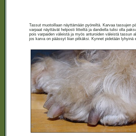
Tassut muotoillaan näyttämään pyöreiltä. Karvaa tassujen päält
varpaat näyttävät helposti litteiltä ja dandiella tulisi olla pak
pois varpaiden väleistä ja myös anturoiden väleistä tassun al
jos karva on päässyt liian pitkäksi. Kynnet pidetään lyhyinä 