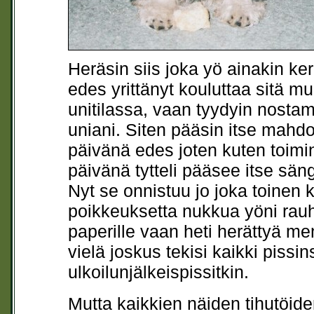
Heräsin siis joka yö ainakin ke
edes yrittänyt kouluttaa sitä
unitilassa, vaan tyydyin nostam
uniani. Siten pääsin itse mahd
päivänä edes joten kuten toimin
päivänä tytteli pääsee itse säng
Nyt se onnistuu jo joka toinen 
poikkeuksetta nukkua yöni rauh
paperille vaan heti herättyä me
vielä joskus tekisi kaikki pissi
ulkoilunjälkeispissitkin.
Mutta kaikkien näiden tihutöiden 