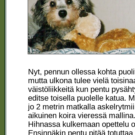
Nyt, pennun ollessa kohta puoliv
mutta ulkona tulee vielä toisin
väistöliikkeitä kun pentu pysäht
editse toisella puolelle katua.
jo 2 metrin matkalla askelrytmi
aikuinen koira vieressä mallina. 
Hihnassa kulkemaan opettelu o
Ensinnäkin pentu pitää totuttaa