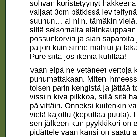
sohvan koristetyynyt hakkeena o
valjaat 3cm pätkissä leviteltynä
suuhun… ai niin, tämäkin vielä
siltä seisomalta eläinkauppaan
possunkorvia ja sian saparoita 
paljon kuin sinne mahtui ja tak
Pure siitä jos ikeniä kutittaa!
Vaan eipä ne vetäneet vertoja k
puhumattakaan. Miten ihmeess
toisen parin kengistä ja jättää
vissiin kiva pilkkoa, sillä sitä 
päivittäin. Onneksi kuitenkin va
vielä kajottu (koputtaa puuta).
sen jälkeen kun pyykkikori on e
pidättele vaan kansi on saatu a