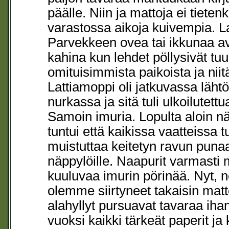
päälle. Niin ja mattoja ei tietenk
varastossa aikoja kuivempia. La
Parvekkeen ovea tai ikkunaa av
kahina kun lehdet pöllysivät tuu
omituisimmista paikoista ja niitä
Lattiamoppi oli jatkuvassa lä
nurkassa ja sitä tuli ulkoilutet
Samoin imuria. Lopulta aloin nä
tuntui että kaikissa vaatteissa t
muistuttaa keitetyn ravun punaa 
näppylöille. Naapurit varmasti 
kuuluvaa imurin pörinää. Nyt, 
olemme siirtyneet takaisin matto
alahyllyt pursuavat tavaraa ih
vuoksi kaikki tärkeät paperit ja