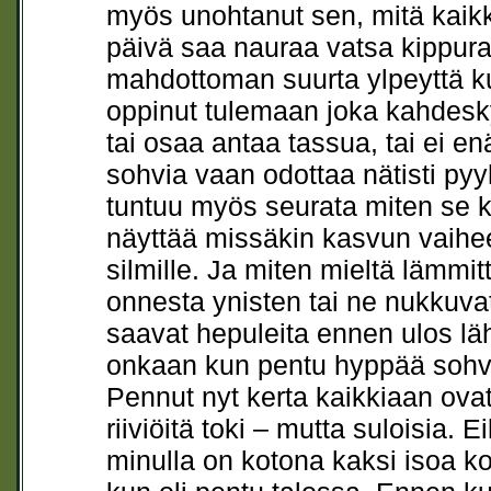
myös unohtanut sen, mitä kaikk
päivä saa nauraa vatsa kippura
mahdottoman suurta ylpeyttä ku
oppinut tulemaan joka kahdesk
tai osaa antaa tassua, tai ei 
sohvia vaan odottaa nätisti pyy
tuntuu myös seurata miten se ka
näyttää missäkin kasvun vaihee
silmille. Ja miten mieltä lämmi
onnesta ynisten tai ne nukkuv
saavat hepuleita ennen ulos läh
onkaan kun pentu hyppää sohval
Pennut nyt kerta kaikkiaan ova
riiviöitä toki – mutta suloisia
minulla on kotona kaksi isoa koi