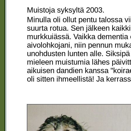
Muistoja syksyltä 2003.
Minulla oli ollut pentu talossa v
suurta rotua. Sen jälkeen kaikki 
murkkuiässä. Vaikka dementia ei
aivolohkojani, niin pennun muk
unohdusten lunten alle. Siksip
mieleen muistumia lähes päivittä
aikuisen dandien kanssa "koir
oli sitten ihmeellistä! Ja kerrass