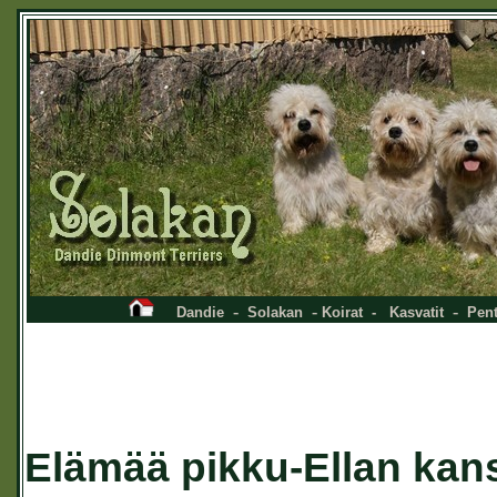
-
-
-
Dandie
Solakan
Koirat
-
Kasvatit
Pent
Elämää pikku-Ellan kan