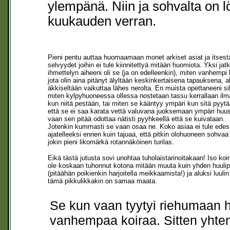
ylempänä. Niin ja sohvalta on l
kuukauden verran.
Pieni pentu auttaa huomaamaan monet arkiset asiat ja itsest
selvyydet joihin ei tule kiinnitettyä mitään huomiota. Yksi jat
ihmettelyn aiheeni oli se (ja on edelleenkin), miten vanhempi 
jota olin aina pitänyt älyltään keskinkertaisena tapauksena, a
äkkiseltään vaikuttaa lähes nerolta. En muista opettaneeni sil
miten kylpyhuoneessa ollessa nostetaan tassu kerrallaan il
kun niitä pestään, tai miten se kääntyy ympäri kun sitä pyytää
että se ei saa karata vettä valuvana juoksemaan ympäri huus
vaan sen pitää odottaa nätisti pyyhkeellä että se kuivataan.
Jotenkin kummasti se vaan osaa ne. Koko asiaa ei tule edes
ajatelleeksi ennen kuin tajuaa, että pitkin olohuoneen sohvaa 
jokin pieni likomärkä rotannäköinen turilas.
Eikä tästä jutusta sovi unohtaa tuholaistarinoitakaan! Iso koir
ole koskaan tuhonnut kotona mitään muuta kuin yhden huuli
(pitäähän poikienkin harjoitella meikkaamista!) ja aluksi luulin
tämä pikkulikkakin on samaa maata.
Se kun vaan tyytyi riehumaan hu
vanhempaa koiraa. Sitten yhtenä