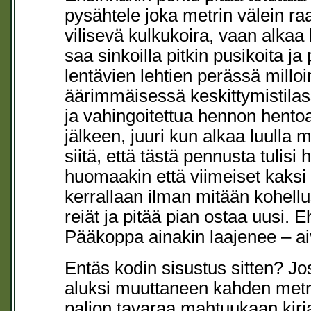
pysähtele joka metrin välein r
vilisevä kulkukoira, vaan alkaa
saa sinkoilla pitkin pusikoita ja
lentävien lehtien perässä milloi
äärimmäisessä keskittymistilass
ja vahingoitettua hennon hentoa
jälkeen, juuri kun alkaa luulla
siitä, että tästä pennusta tulisi
huomaakin että viimeiset kak
kerrallaan ilman mitään kohellu
reiät ja pitää pian ostaa uusi. 
Pääkoppa ainakin laajenee – ai
Entäs kodin sisustus sitten? Jo
aluksi muuttaneen kahden metr
paljon tavaraa mahtuukaan kirjah