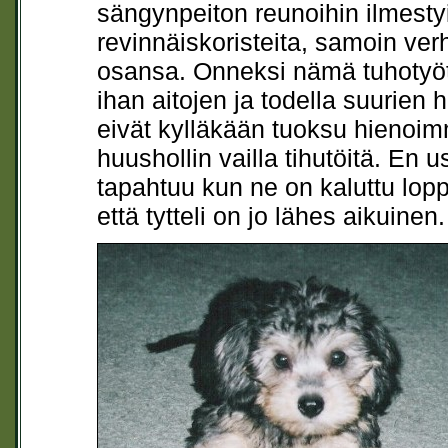
sängynpeiton reunoihin ilmest
revinnäiskoristeita, samoin ver
osansa. Onneksi nämä tuhotyöt 
ihan aitojen ja todella suurien h
eivät kylläkään tuoksu hienoimm
huushollin vailla tihutöitä. En u
tapahtuu kun ne on kaluttu lopp
että tytteli on jo lähes aikuinen.