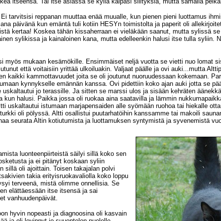
ea itseensä. Tai itse asiassa se kyllä kaipasi silityksiä, mutta samalla pelkäsi
. Ei tarvitsisi reppanan muuttaa enää muualle, kun pienen pieni luottamus ihmi
na päivänä kun emäntä tuli kotiin HESYn toimistolta ja paperit oli allekirjoitett
tä kertaa! Koskea tähän kissaherraan ei vieläkään saanut, mutta sylissä se 
nen sylikissa ja kainaloinen kana, mutta edelleenkin halusi itse tulla syliin. No
ääsi myös mukaan kesämökille. Ensimmäiset neljä vuotta se vietti nuo lomat si
iutunut että voitaisiin yrittää ulkoiluakin. Valjaat päälle ja ovi auki...mutta Alt
ieleen kaikki kammottavuudet joita se oli joutunut nuoruudessaan kokemaan. Par
stumaan kynnykselle emännän kanssa. Ovi pidettiin koko ajan auki jotta se pääs
skaltautui jo terassille. Ja sitten se marssi ulos ja sisään kehräten äänekkääs
na kun halusi. Paikka jossa oli ruokaa aina saatavilla ja lämmin nukkumapaikka
Altti uskaltautui istumaan marjapensaiden alle syömään ruohoa tai hiekalle ott
 turkki oli pölyssä. Altti osallistui puutarhatöihin kanssamme tai makoili saunan
aa seurata Altin kotiutumista ja luottamuksen syntymistä ja syvenemistä vuo
ista luonteenpiirteistä säilyi sillä koko sen
kosketusta ja ei pitänyt koskaan syliin
sillä oli ajoittain. Toisen takajalan polvi
irtsakivien takia erityisruokavaliolla koko loppu
yi terveenä, mistä olimme onnellisia. Se
n elättäessään itse itsensä ja sai
eet vanhuudenpäivät.
on hyvin nopeasti ja diagnoosina oli kasvain
ä ja oli levinnyt jo suuontelon puolelle.