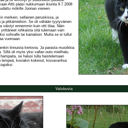
vaan Altti pääsi nukkumaan ikiunta 9.7.2008
haudattu mökille Joonan viereen.
isin merkein, sellainen peruskissa, ja
ja pitkämielisin. Se oli vähään tyytyväinen
a väistyi ennemmin kuin otti tilaa. Näin
 yrittäneet rohkaista sitä tulemaan vain
si sohvalle tai kainaloon. Mutta se ei tullut
maa vuoroaan.
etenkin linnuista kertovia. Ja parasta musiikkia
ja. Sillä oli myös yksi vallan outo mielihalu.
ampaita, se halusi tulla haistelemaan
 lempeä, koviakin kokenut, kissavanhus
ajoiksi.
Valokuvia