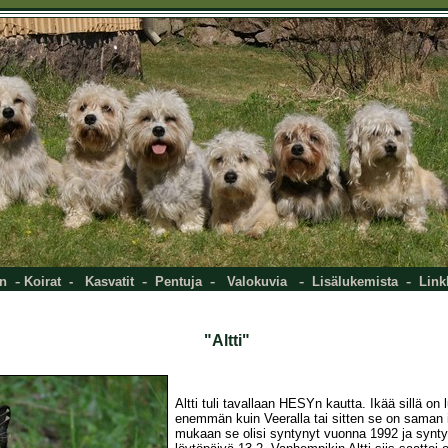
-
-
-
-
-
n
Koirat
-
Kasvatit
Pentuja
Valokuvia
Lisälukemista
Link
"Altti"
Altti tuli tavallaan HESYn kautta. Ikää sillä on
enemmän kuin Veeralla tai sitten se on saman i
mukaan se olisi syntynyt vuonna 1992 ja synty