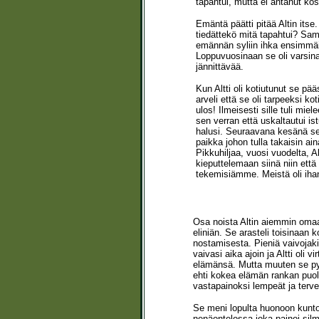
tapahtui, mutta ei antanut kosk
Emäntä päätti pitää Altin itse
tiedättekö mitä tapahtui? Sama
emännän syliin ihka ensimmäis
Loppuvuosinaan se oli varsinai
jännittävää.
Kun Altti oli kotiutunut se p
arveli että se oli tarpeeksi kot
ulos! Ilmeisesti sille tuli m
sen verran että uskaltautui i
halusi. Seuraavana kesänä se u
paikka johon tulla takaisin ai
Pikkuhiljaa, vuosi vuodelta, 
kieputtelemaan siinä niin että
tekemisiämme. Meistä oli ihan
Osa noista Altin aiemmin omaam
eliniän. Se arasteli toisinaan 
nostamisesta. Pieniä vaivojakin 
vaivasi aika ajoin ja Altti oli v
elämänsä. Mutta muuten se pys
ehti kokea elämän rankan puole
vastapainoksi lempeät ja terv
Se meni lopulta huonoon kunto
nenäontelossa joka painoi silmä