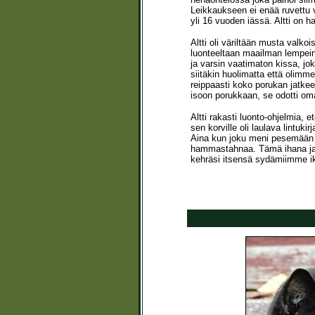
Leikkaukseen ei enää ruvettu 
yli 16 vuoden iässä. Altti on 
Altti oli väriltään musta valko
luonteeltaan maailman lempein 
ja varsin vaatimaton kissa, jok
siitäkin huolimatta että olimme
reippaasti koko porukan jatkeek
isoon porukkaan, se odotti o
Altti rakasti luonto-ohjelmia, 
sen korville oli laulava lintukir
Aina kun joku meni pesemään h
hammastahnaa. Tämä ihana ja
kehräsi itsensä sydämiimme iki