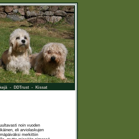
-
-
kejä
DDTrust
Kissat
 luultavasti noin vuoden
käinen, eli arviolaskujen
mäpäiväksi merkittiin