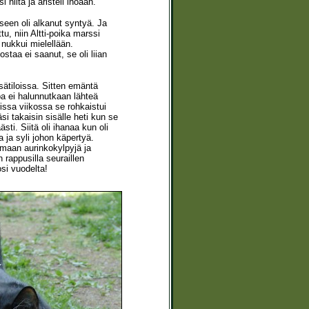
 niitä ja aristeli ihoaan.
seen oli alkanut syntyä. Ja
u, niin Altti-poika marssi
nukkui mielellään.
staa ei saanut, se oli liian
sätiloissa. Sitten emäntä
tipa ei halunnutkaan lähteä
issa viikossa se rohkaistui
i takaisin sisälle heti kun se
ti. Siitä oli ihanaa kun oli
 ja syli johon käpertyä.
amaan aurinkokylpyjä ja
 rappusilla seuraillen
si vuodelta!