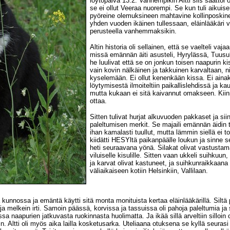
löytöpäivä 13.2. Vanhempikin Altti siis saattoi
se ei ollut Veeraa nuorempi. Se kun tuli aikuis
pyöreine olemuksineen mahtavine kollinposkinee
yhden vuoden ikäinen tullessaan, eläinlääkäri
perusteella vanhemmaksikin.
Altin historia oli sellainen, että se vaelteli va
missä emännän äiti asusteli, Hyrylässä, Tuusul
he luulivat että se on jonkun toisen naapurin ki
vain kovin nälkäinen ja takkuinen karvaltaan, n
kyselemään. Ei ollut kenenkään kissa. Ei ainaka
löytymisestä ilmoiteltiin paikallislehdissä ja kau
mutta kukaan ei sitä kaivannut omakseen. Kiin
ottaa.
Sitten tulivat hurjat alkuvuoden pakkaset ja s
paleltumisen merkit. Se majaili emännän äidin t
ihan kamalasti tuullut, mutta lämmin siellä ei t
kiidätti HESYltä paikanpäälle loukun ja sinne 
heti seuraavana yönä. Silakat olivat vastustama
viluiselle kisulille. Sitten vaan ukkeli suihkuun,
ja karvat olivat kastuneet, ja suihkunraikkaana 
väliaikaiseen kotiin Helsinkiin, Vallilaan.
a kunnossa ja emäntä käytti sitä monta monituista kertaa eläinlääkärillä. Siltä
a melkein irti. Samoin päässä, korvissa ja tassuissa oli pahoja paleltumia ja
naapurien jatkuvasta ruokinnasta huolimatta. Ja ikää sillä arveltiin silloin o
iin. Altti oli myös aika lailla kosketusarka. Uteliaana otuksena se kyllä seuras