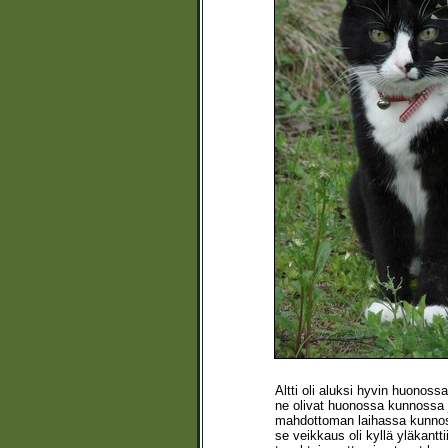
Altti oli aluksi hyvin huonoss
ne olivat huonossa kunnossa j
mahdottoman laihassa kunnossa 
se veikkaus oli kyllä yläkantt