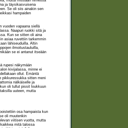
 olla, mutta missään nimessä
ena ja täysikasvuisena
n. Se oli siis ainakin sen
 veikkasi hampaiden
jaan vuoden vapaana siellä
assa. Naapuri ruokki sitä ja
ssa. Kun se sitten oli aina
iin asiaa ruvettiin tarkemmin
an lähiseuduilla. Altin
ppojen ilmoitustauluilla,
nikään se ei antanut itseään
iinä rupesi näkymään
alon kivijalassa, minne ei
odellakaan ollut. Emäntä
se pikkuressukka sitten meni
ttomia nälkäiselle ja
 kun oli tullut pissit loukkuun
taksilla uuteen, mutta
 poistettiin osa hampaista kun
 se oli muutenkin
levan viitisen vuotta, mutta
i kaikkea mitä talossa